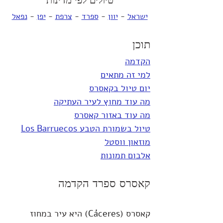
טיולים לפי מדינות
ישראל
 - 
יוון
 - 
ספרד
 - 
צרפת
 - 
יפן
 - 
נפאל
תוכן
הקדמה
למי זה מתאים
יום טיול בקאסרס
מה עוד מחוץ לעיר העתיקה
מה עוד באזור קאסרס
טיול בשמורת הטבע Los Barruecos
מוזאון ווסטל
אלבום תמונות
קאסרס ספרד הקדמה
קאסרס (
Cáceres‎
) היא עיר במחוז 