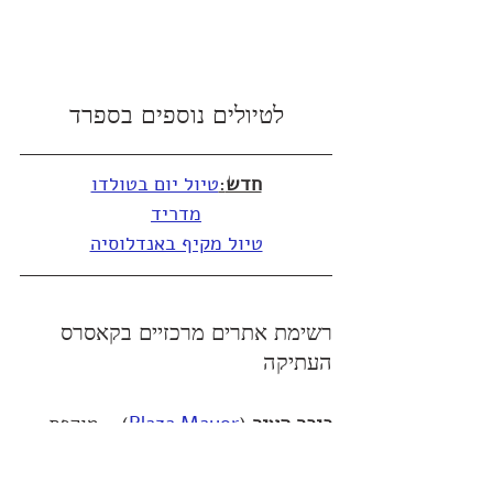
לטיולים נוספים בספרד
חדש
:
טיול יום בטולדו
מדריד
טיול מקיף באנדלוסיה
רשימת אתרים מרכזיים בקאסרס 
העתיקה
כיכר העיר
 (
Plaza Mayor
) - מוקפת 
בבנינים היסטורים ונקודת התחלה 
מצוינת לטיול כאן.