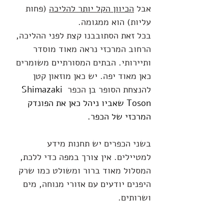
אבל 
הכיוון הקל יותר להליכה
 (פחות 
עליות) הוא ממגומה.
בכל זאת הסתובבנו קצת לפני ההליכה, 
הרחוב המרכזי נראה מאוד מוסדר 
ותיירותי. הבתים המסורתיים משומרים 
כאן מאוד יפה. יש כאן מוזאון קטן 
להנצחת הסופר בן הכפר 
Shimazaki 
Toson שאביו ניהל כאן את הפונדק 
המרכזי של הכפר.
בשני הכפרים יש תחנות מידע 
למטיילים. אין צורך במפה כדי ללכת, 
המסלול מאוד ברור ומשולט כמו שרק 
היפנים יודעים עם אזורי מנוחה, מים 
ושרותים.