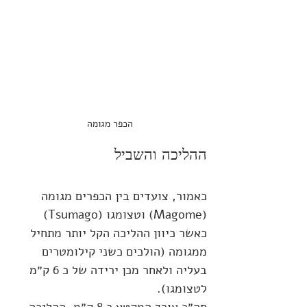
הכפר מגומה
ההליכה והשביל
כאמור, צועדים בין הכפרים מגומה 
(
Magome
) וטצומגו (
Tsumago
) 
כאשר כיוון ההליכה הקל יותר מתחיל 
ממגומה (הולכים כשני קילומטרים 
בעליה ולאחר מכן ירידה של כ 6 ק״מ 
לטצומגו).
סה״כ אורך המקטע כ 8 ק״מ, ההליכה 