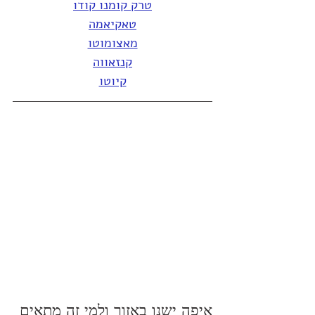
טרק קומנו קודו
טאקיאמה
מאצומוטו
קנזאווה
קיוטו
איפה ישנו באזור ולמי זה מתאים