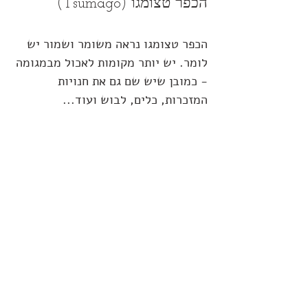
הכפר טצומגו (Tsumago)
הכפר טצומגו נראה משומר ושמור יש 
לומר. יש יותר מקומות לאכול מבמגומה 
- כמובן שיש שם גם את חנויות 
המזכרות, כלים, לבוש ועוד...
הכפר טצומגו