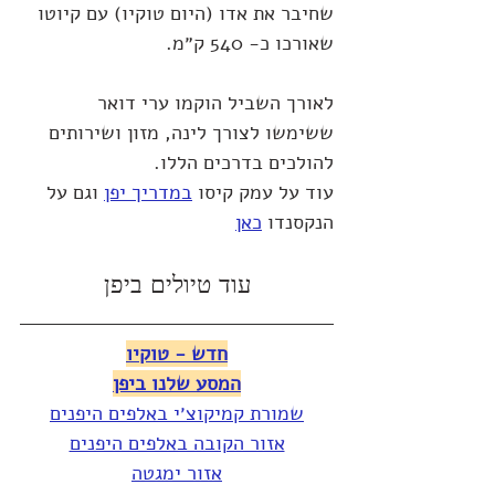
שחיבר את אדו (היום טוקיו) עם קיוטו 
שאורכו כ- 540 ק״מ.
לאורך השביל הוקמו ערי דואר 
ששימשו לצורך לינה, מזון ושירותים 
להולכים בדרכים הללו.
עוד על עמק קיסו 
במדריך יפן
 וגם על 
הנקסנדו 
כאן
עוד טיולים ביפן
חדש - טוקיו
המסע שלנו ביפן
שמורת קמיקוצ׳י באלפים היפנים
אזור הקובה באלפים היפנים
אזור ימגטה