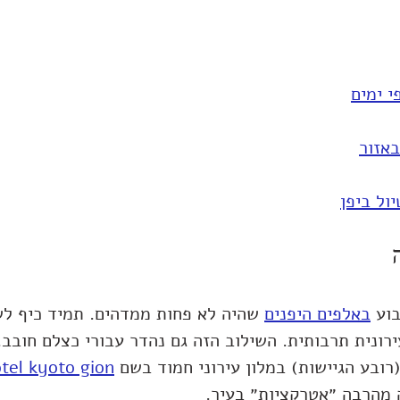
י ימים
באזור
יול ביפן
וע 
באלפים היפנים
 שהיה לא פחות ממדהים. תמיד כיף לש
רונית תרבותית. השילוב הזה גם נהדר עבורי כצלם חובב.
רובע הגיישות) במלון עירוני חמוד בשם 
tel kyoto gion
מהרבה ״אטרקציות״ בעיר.