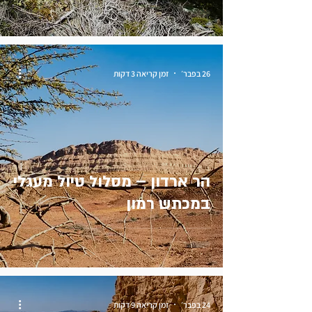
26 בפבר׳
זמן קריאה 3 דקות
הר ארדון – מסלול טיול מעגלי
במכתש רמון
24 בפבר׳
זמן קריאה 9 דקות