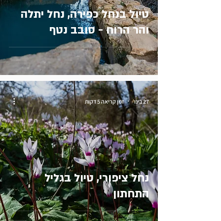
טיול בנחל כפירה, נחל יתלה
והר הרוח - סובב נטף
27 בינו׳
זמן קריאה 5 דקות
נחל ציפורי, טיול בגליל
התחתון