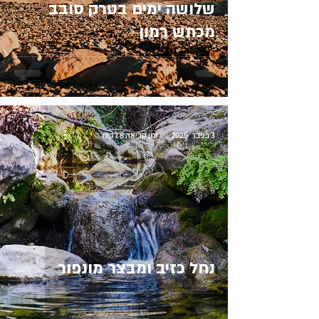
שלושה ימים בטרק סובב
מכתש רמון
3 בפבר׳ 2025
זמן קריאה 6 דקות
נחל כזיב ומבצר מונפור