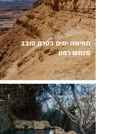
חמישה ימים בטרק סובב
מכתש רמון
10 בפבר׳
זמן קריאה 5 דקות